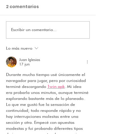
2 comentarios
Escribir un comentario...
Con la bendición del
Formación en 
Cardenal Luis José
Norma Técnic
Rueda Aparicio inició
Colombiana 
Lo más nuevo
la Semana Mayor en
Juan Iglesias
la Casa del Niño Jesús
17 jun
20 de Julio.
Durante mucho tiempo usé únicamente el 
navegador para jugar, pero por curiosidad 
terminé descargando 
1win apk
. Mi idea 
era probarla unos minutos, aunque terminé 
explorando bastante más de lo planeado. 
Lo que me gustó fue la sensación de 
continuidad; todo responde rápido y no 
hay interrupciones molestas entre una 
sección y otra. Empecé con apuestas 
modestas y fui probando diferentes tipos 