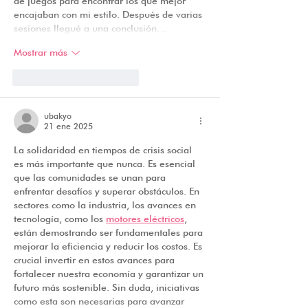
de juegos para encontrar los que mejor 
encajaban con mi estilo. Después de varias 
sesiones llegué a una conclusión…
Mostrar más
Me gusta
Reaccionar
ubakyo
21 ene 2025
La solidaridad en tiempos de crisis social 
es más importante que nunca. Es esencial 
que las comunidades se unan para 
enfrentar desafíos y superar obstáculos. En 
sectores como la industria, los avances en 
tecnología, como los 
motores eléctricos
, 
están demostrando ser fundamentales para 
mejorar la eficiencia y reducir los costos. Es 
crucial invertir en estos avances para 
fortalecer nuestra economía y garantizar un 
futuro más sostenible. Sin duda, iniciativas 
como esta son necesarias para avanzar 