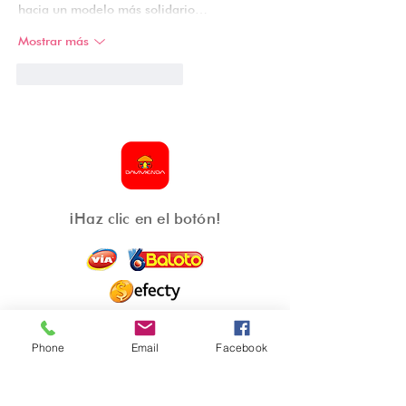
hacia un modelo más solidario…
Mostrar más
Me gusta
Reaccionar
¡Haz clic en el botón!
También puedes acercarte al punto físico con el
código
10465
a nombre de
Sociedad Salesiana.
Phone
Email
Facebook
Otras formas de ayudar
Te invitamos a que realices tus contribuciones
en la oficina principal de Donaciones o