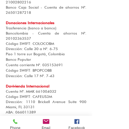
21002802216
Banco Caja Social - Cuenta de ahorros N°.
26501287218
Donaciones Internacionales
Trasferencia (banco a banco)
Bancolombia - Cuenta de ahorros N°.
20102363537
Código SWIFT: COLOCOBM
Dirección: Calle 30 a N°. 6-75
Piso 1 torre sur Bogotá, Colombia
Banco Popular
Cuenta corriente N°.
035153691
Código SWIFT: BPOPCOBB
Dirección: Calle 17 N°. 7-43
Davivienda Internacional
Cuenta N°. MMK
661004032
Código SWIFT: CAFEUS3M
Dirección: 1110 Brickell Avenue Suite 900
Miami, FL 33131
ABA:
066011389
Cheques - Money Order
Realizar el documento a nombre de
SOCIEDAD SALESIANA
Phone
Email
Facebook