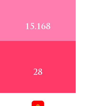
Ayudas
Entregadas
15.168
Programas de
Atención
28