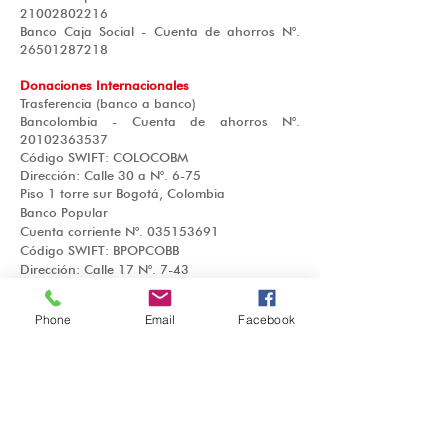
21002802216
Banco Caja Social - Cuenta de ahorros N°.
26501287218
Donaciones Internacionales
Trasferencia (banco a banco)
Bancolombia - Cuenta de ahorros N°.
20102363537
Código SWIFT: COLOCOBM
Dirección: Calle 30 a N°. 6-75
Piso 1 torre sur Bogotá, Colombia
Banco Popular
Cuenta corriente N°.
035153691
Código SWIFT: BPOPCOBB
Dirección: Calle 17 N°. 7-43
Davivienda Internacional
Phone
Email
Facebook
Cuenta N°. MMK
661004032
Código SWIFT: CAFEUS3M
Dirección: 1110 Brickell Avenue Suite 900
Miami, FL 33131
ABA:
066011389
Cheques - Money Order
Realizar el documento a nombre de