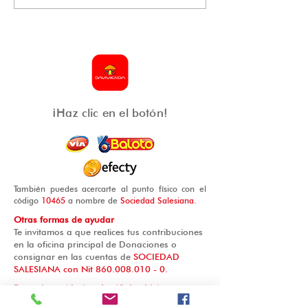
Cardenal Luis José
Norma Técnic
Rueda Aparicio inició
Colombiana 
la Semana Mayor en
la Casa del Niño Jesús
20 de Julio.
¡Haz clic en el botón!
También puedes acercarte al punto físico con el
código
10465
a nombre de
Sociedad Salesiana.
Otras formas de ayudar
Te invitamos a que realices tus contribuciones
en la oficina principal de Donaciones o
consignar en las cuentas de
SOCIEDAD
SALESIANA con Nit
860.008.010 - 0
.
Donaciones Nacionales (Colombia)
Banco Popular - Cuenta corriente N°.