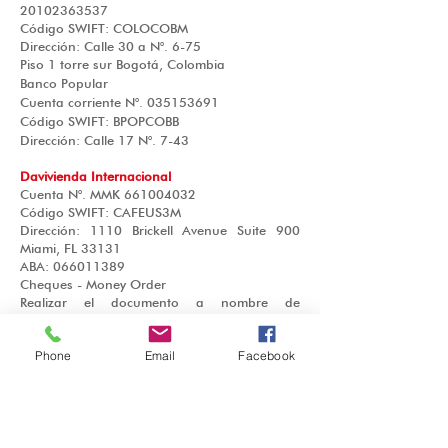
20102363537
Código SWIFT: COLOCOBM
Dirección: Calle 30 a N°. 6-75
Piso 1 torre sur Bogotá, Colombia
Banco Popular
Cuenta corriente N°.
035153691
Código SWIFT: BPOPCOBB
Dirección: Calle 17 N°. 7-43
Davivienda Internacional
Cuenta N°. MMK
661004032
Código SWIFT: CAFEUS3M
Dirección: 1110 Brickell Avenue Suite 900
Miami, FL 33131
ABA:
066011389
Cheques - Money Order
Realizar el documento a nombre de
SOCIEDAD SALESIANA
Nit
860.008.010-0
.
Phone
Email
Facebook