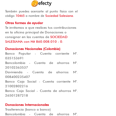
También puedes acercarte al punto físico con el
código
10465
a nombre de
Sociedad Salesiana.
Otras formas de ayudar
Te invitamos a que realices tus contribuciones
en la oficina principal de Donaciones o
consignar en las cuentas de
SOCIEDAD
SALESIANA con Nit
860.008.010 - 0
.
Donaciones Nacionales (Colombia)
Banco Popular - Cuenta corriente N°.
035153691
Bancolombia - Cuenta de ahorros N°.
20102363537
Davivienda - Cuenta de ahorros N°.
008400235407
Banco Caja Social - Cuenta corriente N°.
21002802216
Banco Caja Social - Cuenta de ahorros N°.
26501287218
Donaciones Internacionales
Trasferencia (banco a banco)
Bancolombia - Cuenta de ahorros N°.